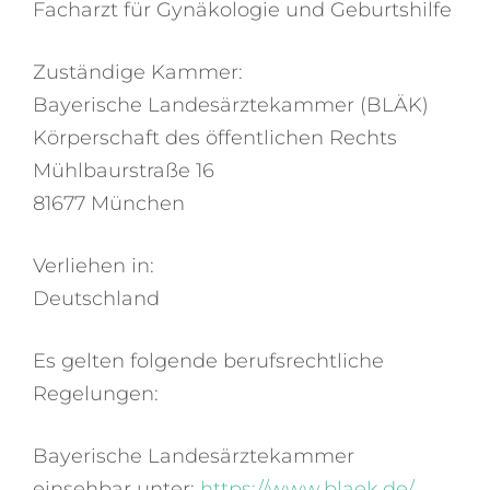
Facharzt für Gynäkologie und Geburtshilfe
Zuständige Kammer:
Baye­ri­sche Landes­ärz­te­kam­mer (BLÄK)
Körper­schaft des öffent­li­chen Rechts
Mühl­baur­straße 16
81677 München
Verliehen in:
Deutschland
Es gelten folgende berufsrechtliche
Regelungen:
Bayerische Landesärztekammer
einsehbar unter:
https://www.blaek.de/